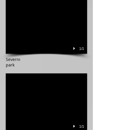
1/1
Severni
park
1/1