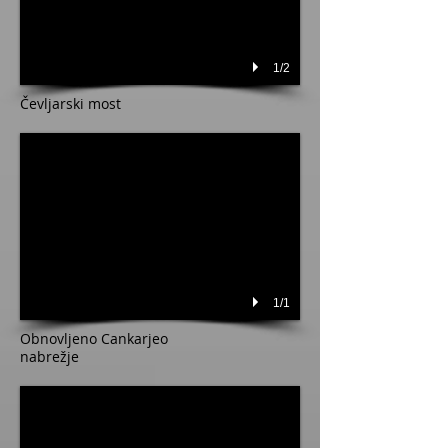
1/2
Čevljarski most
1/1
Obnovljeno Cankarjeo
nabrežje