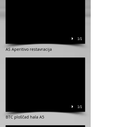
1/1
AS Aperitivo restavracija
1/1
BTC ploščad hala A5