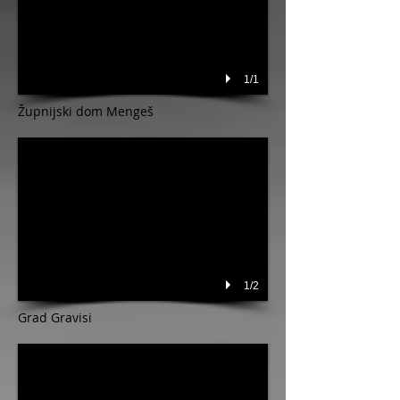
1/1
Župnijski dom Mengeš
1/2
Grad Gravisi