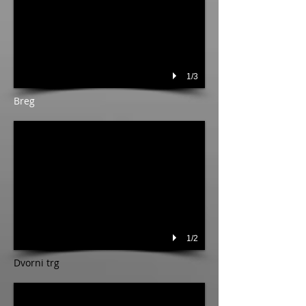
1/3
Breg
1/2
Dvorni trg