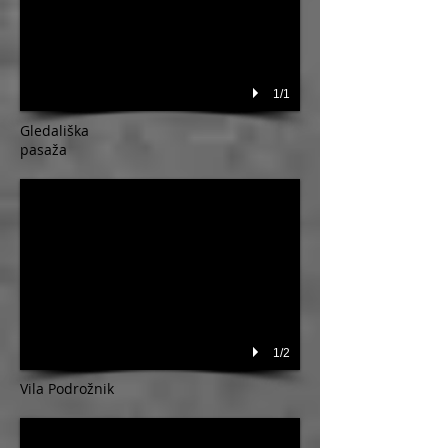
1/1
Gledališka
pasaža
1/2
​Vila Podrožnik