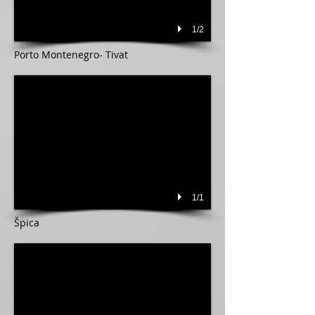
1/2
Porto Montenegro- Tivat
1/1
Špica