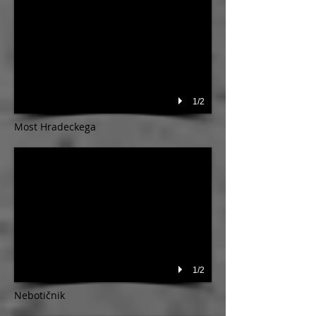
1/2
Most Hradeckega
1/2
Nebotičnik