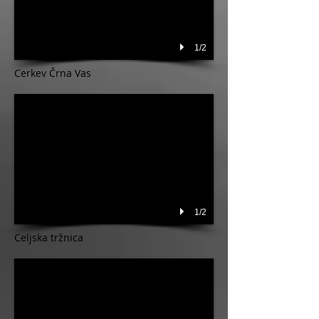
1/2
Cerkev Črna Vas
1/2
Celjska tržnica