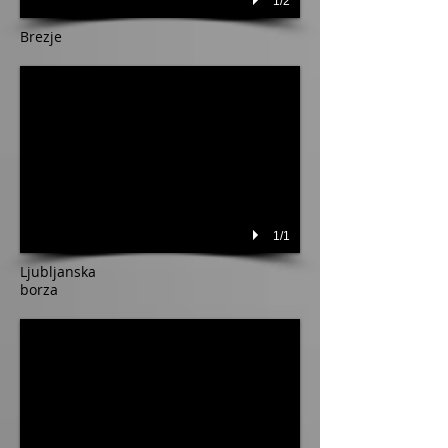
1/2
Brezje
1/1
Ljubljanska
borza