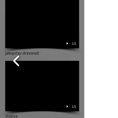
1/1
Jakopičev drevored
1/1
Stožice