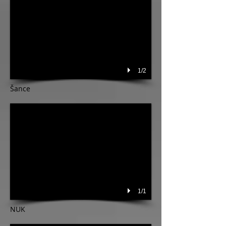
1/2
Šance
1/1
​NUK