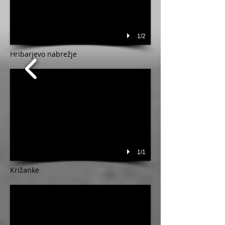
1/2
Hribarjevo nabrežje
1/1
Križanke