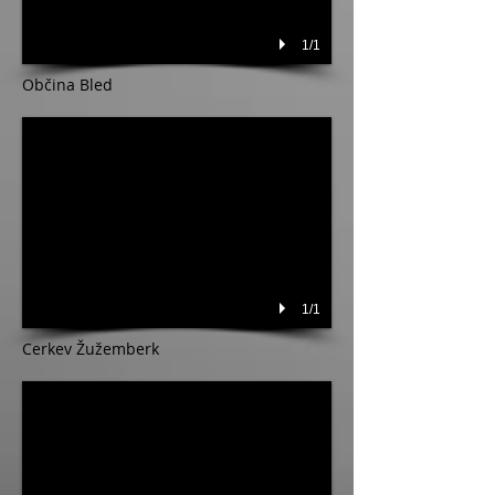
1/1
Občina Bled
1/1
Cerkev Žužemberk