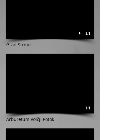
1/1
Grad Strmol
1/1
Arburetum Volčji Potok